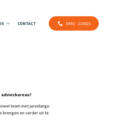
DS
CONTACT
0492 - 210021
f adviesbureau?
sioneel team met jarenlange
te brengen en verder uit te