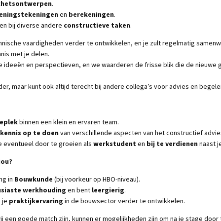
chetsontwerpen
.
eningstekeningen
en
berekeningen
.
en bij diverse andere
constructieve taken
.
echnische vaardigheden verder te ontwikkelen, en je zult regelmatig same
nis met je delen.
 ideeën en perspectieven, en we waarderen de frisse blik die de nieuwe 
er, maar kunt ook altijd terecht bij andere collega’s voor advies en begele
eplek
binnen een klein en ervaren team.
kennis op te doen
van verschillende aspecten van het constructief advi
 eventueel door te groeien als
werkstudent
en
bij te verdienen
naast je
jou?
ng in
Bouwkunde
(bij voorkeur op HBO-niveau).
siaste werkhouding
en bent
leergierig
.
 je
praktijkervaring
in de bouwsector verder te ontwikkelen.
ij een goede match zijn, kunnen er mogelijkheden zijn om na je stage door