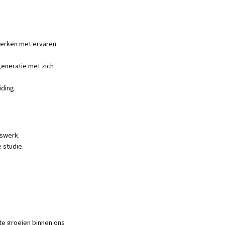
nwerken met ervaren
generatie met zich
iding.
eswerk.
 studie.
 te groeien binnen ons