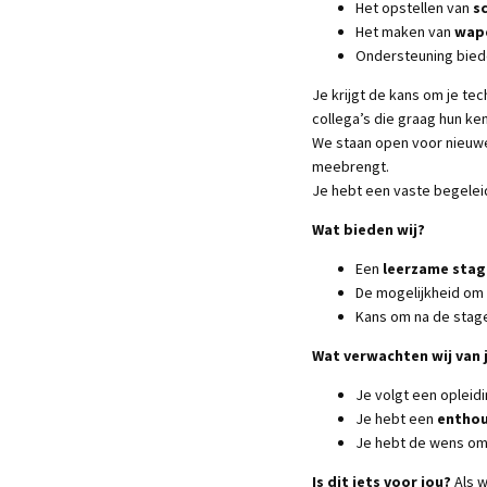
Het opstellen van
s
Het maken van
wap
Ondersteuning bied
Je krijgt de kans om je t
collega’s die graag hun ken
We staan open voor nieuwe
meebrengt.
Je hebt een vaste begeleid
Wat bieden wij?
Een
leerzame stag
De mogelijkheid om
Kans om na de stage
Wat verwachten wij van 
Je volgt een opleidi
Je hebt een
enthou
Je hebt de wens om
Is dit iets voor jou?
Als w