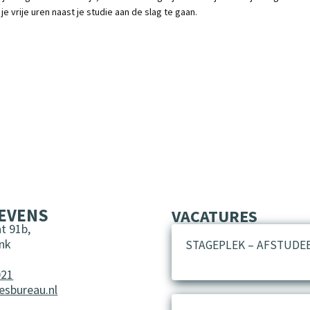
je vrije uren naast je studie aan de slag te gaan.
EVENS
VACATURES
t 91b,
nk
STAGEPLEK – AFSTUDE
021
esbureau.nl