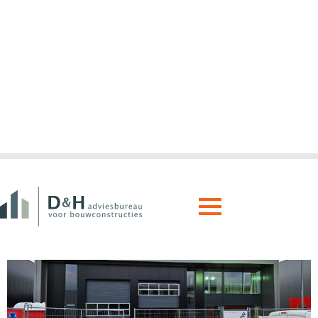
BEDRIJFSPAND: DE BEMMER TE BEEK
EN DONK
Bedrijfshal met kantoorruimte. De
verdiepingsvloer van het kantoor heeft een
verdiepingsvloer van kanaalplaten. De bedrijfshal
is gedeeltelijk voorzien van een extra vloer voor
opslag.